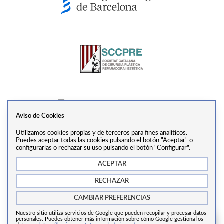
Aviso de Cookies
Utilizamos cookies propias y de terceros para fines analíticos.
Ver perfil
Puedes aceptar todas las cookies pulsando el botón "Aceptar" o
configurarlas o rechazar su uso pulsando el botón "Configurar".
ACEPTAR
info@drtrivino.com
·
+34 938 55 31 68
·
Via Augusta,
RECHAZAR
281, 2ª Planta, 08017, Barcelona
CAMBIAR PREFERENCIAS
Nuestro sitio utiliza servicios de Google que pueden recopilar y procesar datos
Copyrights © 2024 Cirugía estética Barcelona.
personales. Puedes obtener más información sobre cómo Google gestiona los