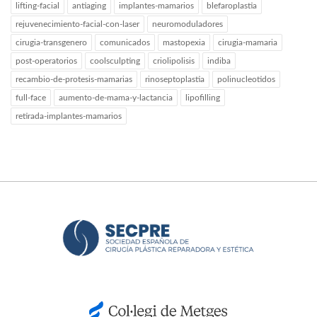
lifting-facial
antiaging
implantes-mamarios
blefaroplastia
rejuvenecimiento-facial-con-laser
neuromoduladores
cirugia-transgenero
comunicados
mastopexia
cirugia-mamaria
post-operatorios
coolsculpting
criolipolisis
indiba
recambio-de-protesis-mamarias
rinoseptoplastia
polinucleotidos
full-face
aumento-de-mama-y-lactancia
lipofilling
retirada-implantes-mamarios