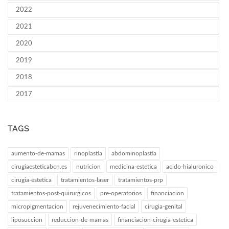
2022
2021
2020
2019
2018
2017
TAGS
aumento-de-mamas
rinoplastia
abdominoplastia
cirugiaesteticabcn.es
nutricion
medicina-estetica
acido-hialuronico
cirugia-estetica
tratamientos-laser
tratamientos-prp
tratamientos-post-quirurgicos
pre-operatorios
financiacion
micropigmentacion
rejuvenecimiento-facial
cirugia-genital
liposuccion
reduccion-de-mamas
financiacion-cirugia-estetica