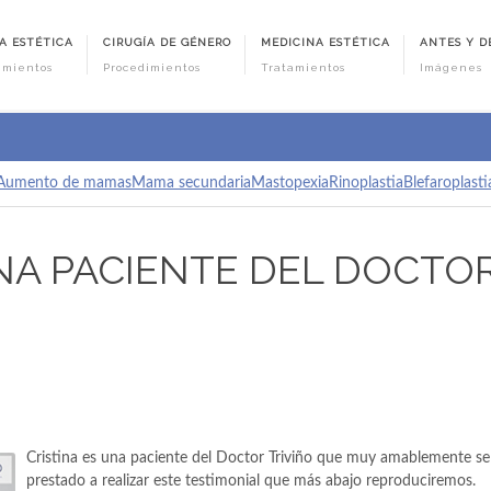
A ESTÉTICA
CIRUGÍA DE GÉNERO
MEDICINA ESTÉTICA
ANTES Y D
imientos
Procedimientos
Tratamientos
Imágenes
Aumento de mamas
Mama secundaria
Mastopexia
Rinoplastia
Blefaroplasti
NA PACIENTE DEL DOCTO
Cristina es una paciente del Doctor Triviño que muy amablemente se
prestado a realizar este testimonial que más abajo reproduciremos.