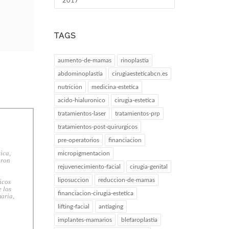
2017
TAGS
aumento-de-mamas
rinoplastia
abdominoplastia
cirugiaesteticabcn.es
nutricion
medicina-estetica
acido-hialuronico
cirugia-estetica
tratamientos-laser
tratamientos-prp
tratamientos-post-quirurgicos
pre-operatorios
financiacion
ica,
micropigmentacion
bron
rejuvenecimiento-facial
cirugia-genital
liposuccion
reduccion-de-mamas
icos
 los
financiacion-cirugia-estetica
maria,
lifting-facial
antiaging
implantes-mamarios
blefaroplastia