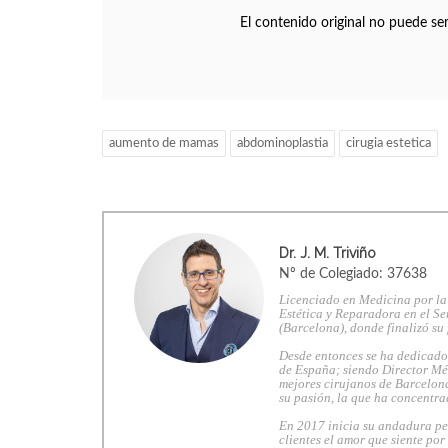
El contenido original no puede se
aumento de mamas
abdominoplastia
cirugia estetica
Dr. J. M. Triviño
Nº de Colegiado: 37638
Licenciado en Medicina por la
Estética y Reparadora en el Se
(Barcelona), donde finalizó su
Desde entonces se ha dedicado 
de España; siendo Director Mé
mejores cirujanos de Barcelona
su pasión, la que ha concentra
En 2017 inicia su andadura pe
clientes el amor que siente por