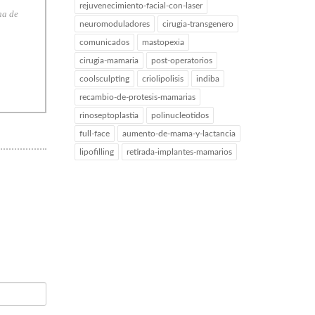
rejuvenecimiento-facial-con-laser
na de
neuromoduladores
cirugia-transgenero
comunicados
mastopexia
cirugia-mamaria
post-operatorios
coolsculpting
criolipolisis
indiba
recambio-de-protesis-mamarias
rinoseptoplastia
polinucleotidos
full-face
aumento-de-mama-y-lactancia
lipofilling
retirada-implantes-mamarios