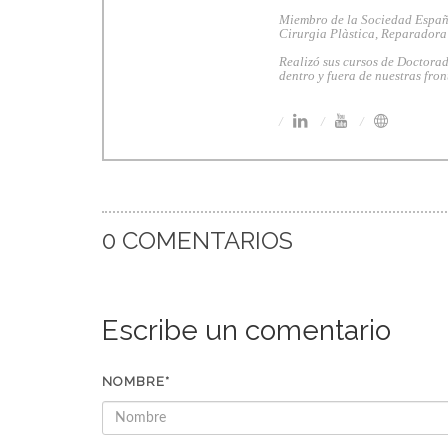
Miembro de la Sociedad Españo
Cirurgia Plàstica, Reparadora
Realizó sus cursos de Doctorad
dentro y fuera de nuestras fron
0 COMENTARIOS
Escribe un comentario
NOMBRE*