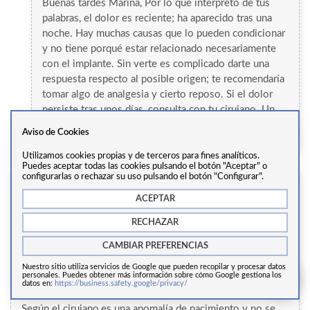
Buenas tardes Marina, Por lo que interpreto de tus
palabras, el dolor es reciente; ha aparecido tras una
noche. Hay muchas causas que lo pueden condicionar
y no tiene porqué estar relacionado necesariamente
con el implante. Sin verte es complicado darte una
respuesta respecto al posible origen; te recomendaría
tomar algo de analgesia y cierto reposo. Si el dolor
persiste tras unos días, consulta con tu cirujano. Un
saludo
Aviso de Cookies
Responder
Utilizamos cookies propias y de terceros para fines analíticos.
Puedes aceptar todas las cookies pulsando el botón "Aceptar" o
configurarlas o rechazar su uso pulsando el botón "Configurar".
Mery
ACEPTAR
12 Febrero 2023
RECHAZAR
Hola Dr. Hace 8 meses me hice aumento de mama 490cc
CAMBIAR PREFERENCIAS
por el surco y detrás del músculo. Primero el día de la
operación al abrir,se dieron cuenta de que tenía uno de los
Nuestro sitio utiliza servicios de Google que pueden recopilar y procesar datos
personales. Puedes obtener más información sobre cómo Google gestiona los
músculos pectorales retraído y no pudo ponerlo por detrás
datos en:
https://business.safety.google/privacy/
,así que los puso por delante del músculo,la prótesis lisa.
Según el cirujano,es una anomalía de nacimiento y no se