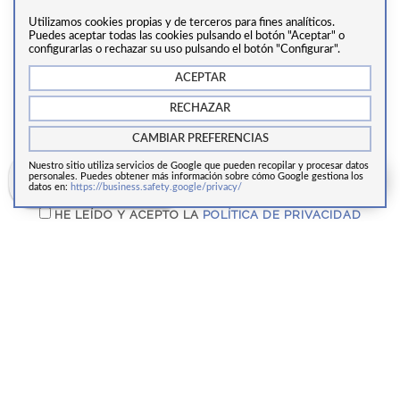
PARA ESTAR A LA ÚLTIMA EN
Utilizamos cookies propias y de terceros para fines analíticos.
TRATAMIENTOS Y CIRUGÍA
Puedes aceptar todas las cookies pulsando el botón "Aceptar" o
configurarlas o rechazar su uso pulsando el botón "Configurar".
ACEPTAR
RECHAZAR
CAMBIAR PREFERENCIAS
Nuestro sitio utiliza servicios de Google que pueden recopilar y procesar datos
ENVIAR
Calcula tu cuota de
personales. Puedes obtener más información sobre cómo Google gestiona los
financiación
datos en:
https://business.safety.google/privacy/
HE LEÍDO Y ACEPTO LA
POLÍTICA DE PRIVACIDAD
LA OPINIÓN DE NUESTROS
PACIENTES