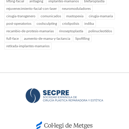
lifting-facial
antiaging
implantes-mamarios
blefaroplastia
rejuvenecimiento-facial-con-laser
neuromoduladores
cirugia-transgenero
comunicados
mastopexia
cirugia-mamaria
post-operatorios
coolsculpting
criolipolisis
indiba
recambio-de-protesis-mamarias
rinoseptoplastia
polinucleotidos
full-face
aumento-de-mama-y-lactancia
lipofilling
retirada-implantes-mamarios