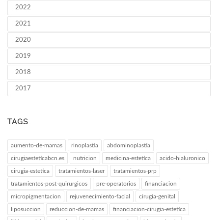
2022
2021
2020
2019
2018
2017
TAGS
aumento-de-mamas
rinoplastia
abdominoplastia
cirugiaesteticabcn.es
nutricion
medicina-estetica
acido-hialuronico
cirugia-estetica
tratamientos-laser
tratamientos-prp
tratamientos-post-quirurgicos
pre-operatorios
financiacion
micropigmentacion
rejuvenecimiento-facial
cirugia-genital
liposuccion
reduccion-de-mamas
financiacion-cirugia-estetica