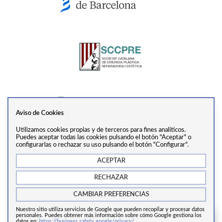
Aviso de Cookies
Utilizamos cookies propias y de terceros para fines analíticos.
Ver perfil
Puedes aceptar todas las cookies pulsando el botón "Aceptar" o
configurarlas o rechazar su uso pulsando el botón "Configurar".
ACEPTAR
info@drtrivino.com
·
+34 938 55 31 68
·
Via Augusta,
RECHAZAR
281, 2ª Planta, 08017, Barcelona
CAMBIAR PREFERENCIAS
Nuestro sitio utiliza servicios de Google que pueden recopilar y procesar datos
Copyrights © 2024 Cirugía estética Barcelona.
personales. Puedes obtener más información sobre cómo Google gestiona los
datos en:
https://business.safety.google/privacy/