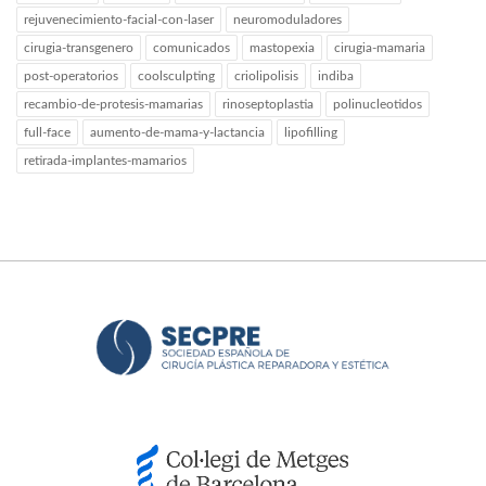
rejuvenecimiento-facial-con-laser
neuromoduladores
cirugia-transgenero
comunicados
mastopexia
cirugia-mamaria
post-operatorios
coolsculpting
criolipolisis
indiba
recambio-de-protesis-mamarias
rinoseptoplastia
polinucleotidos
full-face
aumento-de-mama-y-lactancia
lipofilling
retirada-implantes-mamarios