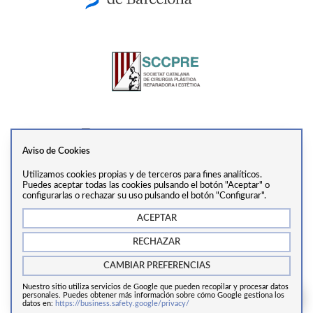
Aviso de Cookies
Utilizamos cookies propias y de terceros para fines analíticos.
Ver perfil
Puedes aceptar todas las cookies pulsando el botón "Aceptar" o
configurarlas o rechazar su uso pulsando el botón "Configurar".
ACEPTAR
info@drtrivino.com
·
+34 938 55 31 68
·
Via Augusta,
RECHAZAR
281, 2ª Planta, 08017, Barcelona
CAMBIAR PREFERENCIAS
Nuestro sitio utiliza servicios de Google que pueden recopilar y procesar datos
Copyrights © 2024 Cirugía estética Barcelona.
personales. Puedes obtener más información sobre cómo Google gestiona los
datos en:
https://business.safety.google/privacy/
Aviso legal
/
Política de cookies
/
Política de privacidad