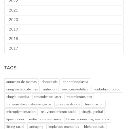
2022
2021
2020
2019
2018
2017
TAGS
aumento-de-mamas
rinoplastia
abdominoplastia
cirugiaesteticabcn.es
nutricion
medicina-estetica
acido-hialuronico
cirugia-estetica
tratamientos-laser
tratamientos-prp
tratamientos-post-quirurgicos
pre-operatorios
financiacion
micropigmentacion
rejuvenecimiento-facial
cirugia-genital
liposuccion
reduccion-de-mamas
financiacion-cirugia-estetica
lifting-facial
antiaging
implantes-mamarios
blefaroplastia