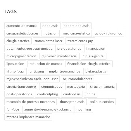
TAGS
aumento-de-mamas
rinoplastia
abdominoplastia
cirugiaesteticabcn.es
nutricion
medicina-estetica
acido-hialuronico
cirugia-estetica
tratamientos-laser
tratamientos-prp
tratamientos-post-quirurgicos
pre-operatorios
financiacion
micropigmentacion
rejuvenecimiento-facial
cirugia-genital
liposuccion
reduccion-de-mamas
financiacion-cirugia-estetica
lifting-facial
antiaging
implantes-mamarios
blefaroplastia
rejuvenecimiento-facial-con-laser
neuromoduladores
cirugia-transgenero
comunicados
mastopexia
cirugia-mamaria
post-operatorios
coolsculpting
criolipolisis
indiba
recambio-de-protesis-mamarias
rinoseptoplastia
polinucleotidos
full-face
aumento-de-mama-y-lactancia
lipofilling
retirada-implantes-mamarios