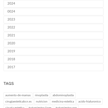
2024
0024
2023
2022
2021
2020
2019
2018
2017
TAGS
aumento-de-mamas
rinoplastia
abdominoplastia
cirugiaesteticabcn.es
nutricion
medicina-estetica
acido-hialuronico
cirugia-estetica
tratamientos-laser
tratamientos-prp