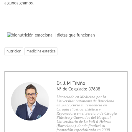
algunos gramos.
nutricion
medicina estetica
Dr. J. M. Triviño
Nº de Colegiado: 37638
Licenciado en Medicina por la
Universitat Autònoma de Barcelona
en 2002, curso su residencia en
Cirugía Plástica, Estética y
Reparadora en el Servicio de Cirugía
Plástica y Quemados del Hospital
Universitario de La Vall d’Hebron
(Barcelona), donde finalizó su
formación especializada en 2008.