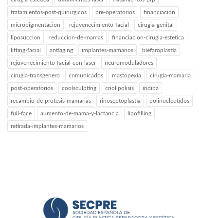
tratamientos-post-quirurgicos
pre-operatorios
financiacion
micropigmentacion
rejuvenecimiento-facial
cirugia-genital
liposuccion
reduccion-de-mamas
financiacion-cirugia-estetica
lifting-facial
antiaging
implantes-mamarios
blefaroplastia
rejuvenecimiento-facial-con-laser
neuromoduladores
cirugia-transgenero
comunicados
mastopexia
cirugia-mamaria
post-operatorios
coolsculpting
criolipolisis
indiba
recambio-de-protesis-mamarias
rinoseptoplastia
polinucleotidos
full-face
aumento-de-mama-y-lactancia
lipofilling
retirada-implantes-mamarios