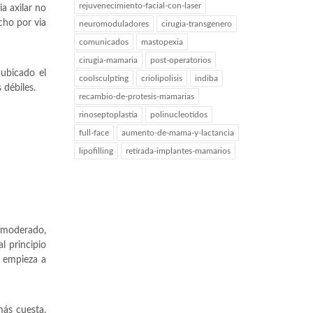
rejuvenecimiento-facial-con-laser
a axilar no
cho por via
neuromoduladores
cirugia-transgenero
comunicados
mastopexia
cirugia-mamaria
post-operatorios
 ubicado el
coolsculpting
criolipolisis
indiba
 débiles.
recambio-de-protesis-mamarias
rinoseptoplastia
polinucleotidos
full-face
aumento-de-mama-y-lactancia
lipofilling
retirada-implantes-mamarios
l moderado,
l principio
a empieza a
más cuesta,