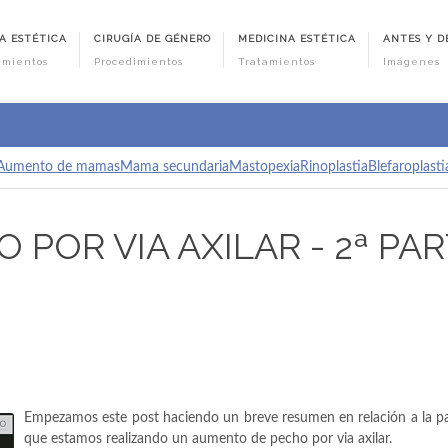
A ESTÉTICA
CIRUGÍA DE GÉNERO
MEDICINA ESTÉTICA
ANTES Y D
imientos
Procedimientos
Tratamientos
Imágenes
Aumento de mamas
Mama secundaria
Mastopexia
Rinoplastia
Blefaroplasti
POR VIA AXILAR - 2ª PA
Empezamos este post haciendo un breve resumen en relación a la pa
que estamos realizando un aumento de pecho por via axilar.