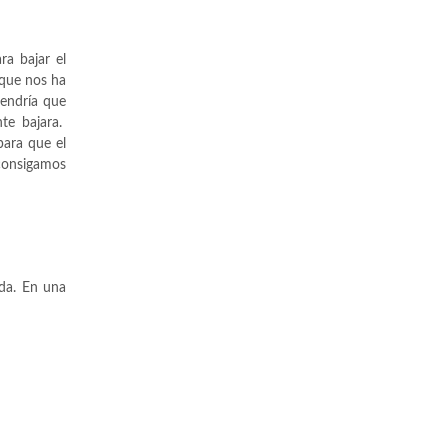
ra bajar el
 que nos ha
tendría que
te bajara.
para que el
consigamos
ada. En una