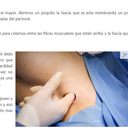
ral mayor. Abrimos un poquito la fascia que es esta membranita un p
pias del pectoral.
 para colarnos entre las fibras musculares que están arriba y la fascia que
el dedo
aro que
cilidad
ver, no
 ya una
.
joven y
s y eso
ito más