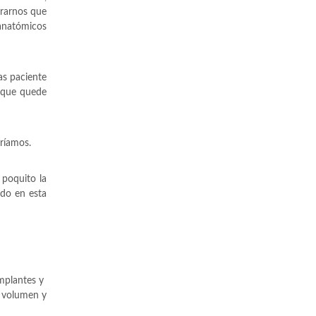
urarnos que
 anatómicos
as paciente
a que quede
eríamos.
 poquito la
ndo en esta
implantes y
 volumen y