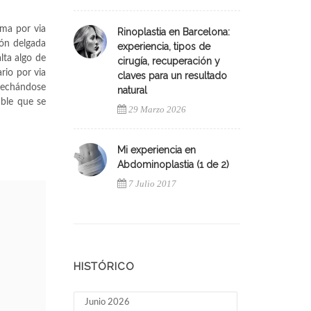
ama por via
Rinoplastia en Barcelona:
ión delgada
experiencia, tipos de
lta algo de
cirugía, recuperación y
io por via
claves para un resultado
vechándose
natural
able que se
29 Marzo 2026
Mi experiencia en
Abdominoplastia (1 de 2)
7 Julio 2017
HISTÓRICO
Junio 2026