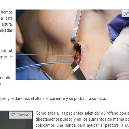
e hemos
 a esta
altura.
alejadas
atural,
ente le
poquito
.
s y le daremos el alta a la paciente y se podrá ir a su casa.
Como sabeis, las pacientes salen del quirófano con e
directamente puesto y en los aumentos de mama por
colocamos una banda para ayudar al pectoral a que