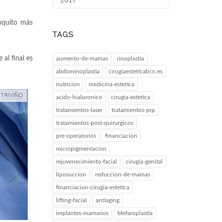
2017
oquito más
TAGS
 al final es
aumento-de-mamas
rinoplastia
abdominoplastia
cirugiaesteticabcn.es
nutricion
medicina-estetica
acido-hialuronico
cirugia-estetica
tratamientos-laser
tratamientos-prp
tratamientos-post-quirurgicos
pre-operatorios
financiacion
micropigmentacion
rejuvenecimiento-facial
cirugia-genital
liposuccion
reduccion-de-mamas
financiacion-cirugia-estetica
lifting-facial
antiaging
implantes-mamarios
blefaroplastia