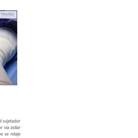
l sujetador
 vía axilar
 se relaje