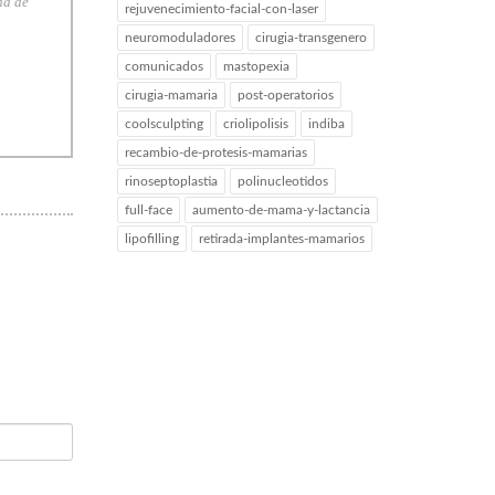
na de
rejuvenecimiento-facial-con-laser
neuromoduladores
cirugia-transgenero
comunicados
mastopexia
cirugia-mamaria
post-operatorios
coolsculpting
criolipolisis
indiba
recambio-de-protesis-mamarias
rinoseptoplastia
polinucleotidos
full-face
aumento-de-mama-y-lactancia
lipofilling
retirada-implantes-mamarios