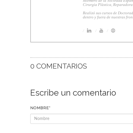
Miembro de la Sociedad Españo
Cirurgia Plàstica, Reparadora
Realizó sus cursos de Doctorad
dentro y fuera de nuestras fron
0 COMENTARIOS
Escribe un comentario
NOMBRE*