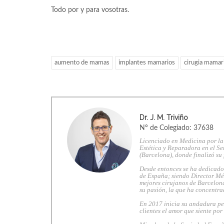
Todo por y para vosotras.
aumento de mamas
implantes mamarios
cirugia mamar
Dr. J. M. Triviño
Nº de Colegiado: 37638
Licenciado en Medicina por la
Estética y Reparadora en el Se
(Barcelona), donde finalizó su
Desde entonces se ha dedicado 
de España; siendo Director Mé
mejores cirujanos de Barcelona
su pasión, la que ha concentra
En 2017 inicia su andadura pe
clientes el amor que siente por