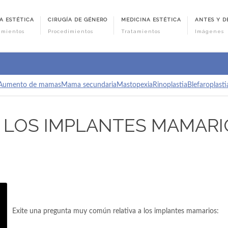
A ESTÉTICA
CIRUGÍA DE GÉNERO
MEDICINA ESTÉTICA
ANTES Y D
imientos
Procedimientos
Tratamientos
Imágenes
Aumento de mamas
Mama secundaria
Mastopexia
Rinoplastia
Blefaroplasti
LOS IMPLANTES MAMARI
Exite una pregunta muy común relativa a los implantes mamarios: