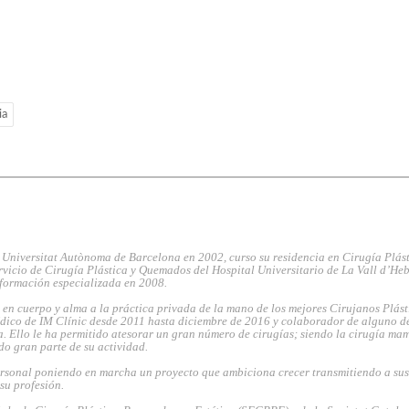
ia
 Universitat Autònoma de Barcelona en 2002, curso su residencia en Cirugía Plást
rvicio de Cirugía Plástica y Quemados del Hospital Universitario de La Vall d’He
 formación especializada en 2008.
en cuerpo y alma a la práctica privada de la mano de los mejores Cirujanos Plást
dico de IM Clínic desde 2011 hasta diciembre de 2016 y colaborador de alguno de
. Ello le ha permitido atesorar un gran número de cirugías; siendo la cirugía ma
do gran parte de su actividad.
rsonal poniendo en marcha un proyecto que ambiciona crecer transmitiendo a sus
 su profesión.