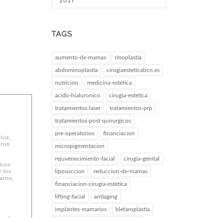
2017
TAGS
aumento-de-mamas
rinoplastia
abdominoplastia
cirugiaesteticabcn.es
nutricion
medicina-estetica
acido-hialuronico
cirugia-estetica
tratamientos-laser
tratamientos-prp
tratamientos-post-quirurgicos
pre-operatorios
financiacion
ica,
bron
micropigmentacion
rejuvenecimiento-facial
cirugia-genital
icos
 los
liposuccion
reduccion-de-mamas
maria,
financiacion-cirugia-estetica
lifting-facial
antiaging
implantes-mamarios
blefaroplastia