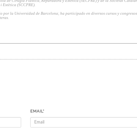
la de Cirugía Plástica, Reparadora y Estética (SECPRE) y de la Societat Catala
 i Estètica (SCCPRE).
o por la Universidad de Barcelona; ha participado en diversos cursos y congresos
teras.
EMAIL*