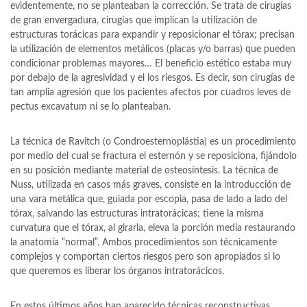
evidentemente, no se planteaban la corrección. Se trata de cirugías
de gran envergadura, cirugías que implican la utilización de
estructuras torácicas para expandir y reposicionar el tórax; precisan
la utilización de elementos metálicos (placas y/o barras) que pueden
condicionar problemas mayores… El beneficio estético estaba muy
por debajo de la agresividad y el los riesgos. Es decir, son cirugías de
tan amplia agresión que los pacientes afectos por cuadros leves de
pectus excavatum ni se lo planteaban.
La técnica de Ravitch (o Condroesternoplástia) es un procedimiento
por medio del cual se fractura el esternón y se reposiciona, fijándolo
en su posición mediante material de osteosíntesis. La técnica de
Nuss, utilizada en casos más graves, consiste en la introducción de
una vara metálica que, guiada por escopia, pasa de lado a lado del
tórax, salvando las estructuras intratorácicas; tiene la misma
curvatura que el tórax, al girarla, eleva la porción media restaurando
la anatomía “normal”. Ambos procedimientos son técnicamente
complejos y comportan ciertos riesgos pero son apropiados si lo
que queremos es liberar los órganos intratorácicos.
En estos últimos años han aparecido técnicas reconstructivas