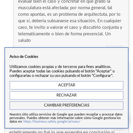
evaluar bien el caso y concretar en qué grado la
musculatura está afectada; por norma general, tal
como apuntas, es un problema de arquitectuta, por lo
que sí, debería subsanarse esa situación. En cualquier
caso, te invito a valorar el caso y discutirlo conjunta y
telematicamente o bien de forma presencial. Un
saludo
Responder
Aviso de Cookies
Utilizamos cookies propias y de terceros para fines analíticos.
Santiago
Puedes aceptar todas las cookies pulsando el botón "Aceptar" o
configurarlas o rechazar su uso pulsando el botón "Configurar".
18 Febrero 2021
ACEPTAR
Actualmente tengo 35 me operé a los 22,me colocaron 2
varillas de acero quirúrgico de las cuales 1 me dió derrame
RECHAZAR
de pleuras y llevó a un parocardiorespiratorio,estuve 1
CAMBIAR PREFERENCIAS
mes en CTI bajé 17 kgs quedé lleno de cicatrices porque
me pusieron drenajes y la recuperación me llevó 1
Nuestro sitio utiliza servicios de Google que pueden recopilar y procesar datos
personales. Puedes obtener más información sobre cómo Google gestiona los
año,desde entonces cuando hay 3 o 4 días seguidos de
datos en:
https://business.safety.google/privacy/
humedad parece me fuera a reventar el esternón y
esteticamente no fué lo que esperaba.en conclusión si