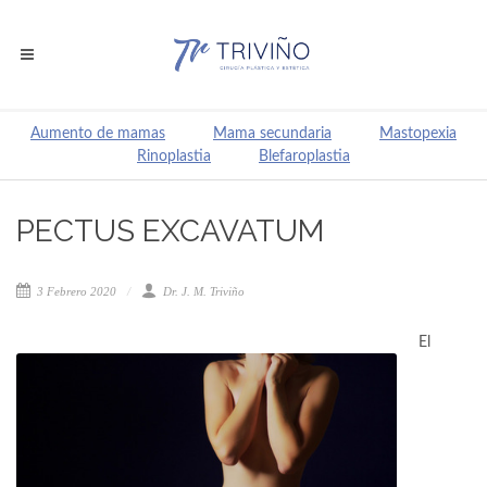
Aumento de mamas
Mama secundaria
Mastopexia
Rinoplastia
Blefaroplastia
PECTUS EXCAVATUM
3 Febrero 2020
Dr. J. M. Triviño
El