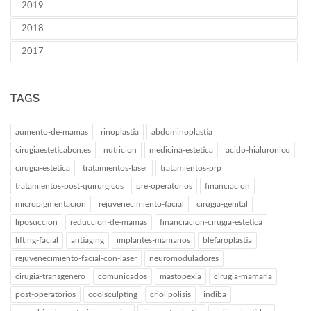
2019
2018
2017
TAGS
aumento-de-mamas
rinoplastia
abdominoplastia
cirugiaesteticabcn.es
nutricion
medicina-estetica
acido-hialuronico
cirugia-estetica
tratamientos-laser
tratamientos-prp
tratamientos-post-quirurgicos
pre-operatorios
financiacion
micropigmentacion
rejuvenecimiento-facial
cirugia-genital
liposuccion
reduccion-de-mamas
financiacion-cirugia-estetica
lifting-facial
antiaging
implantes-mamarios
blefaroplastia
rejuvenecimiento-facial-con-laser
neuromoduladores
cirugia-transgenero
comunicados
mastopexia
cirugia-mamaria
post-operatorios
coolsculpting
criolipolisis
indiba