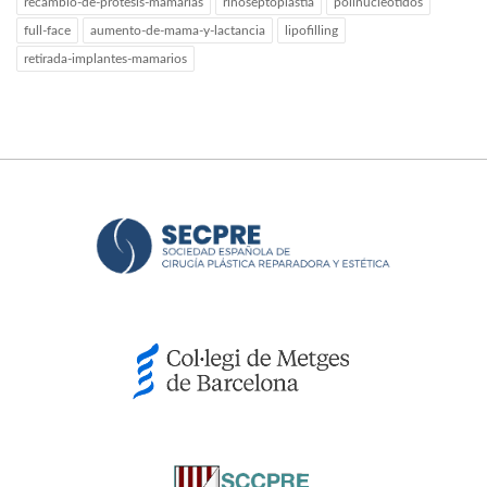
recambio-de-protesis-mamarias
rinoseptoplastia
polinucleotidos
full-face
aumento-de-mama-y-lactancia
lipofilling
retirada-implantes-mamarios