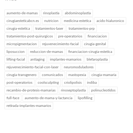
aumento-de-mamas
rinoplastia
abdominoplastia
cirugiaesteticabcn.es
nutricion
medicina-estetica
acido-hialuronico
cirugia-estetica
tratamientos-laser
tratamientos-prp
tratamientos-post-quirurgicos
pre-operatorios
financiacion
micropigmentacion
rejuvenecimiento-facial
cirugia-genital
liposuccion
reduccion-de-mamas
financiacion-cirugia-estetica
lifting-facial
antiaging
implantes-mamarios
blefaroplastia
rejuvenecimiento-facial-con-laser
neuromoduladores
cirugia-transgenero
comunicados
mastopexia
cirugia-mamaria
post-operatorios
coolsculpting
criolipolisis
indiba
recambio-de-protesis-mamarias
rinoseptoplastia
polinucleotidos
full-face
aumento-de-mama-y-lactancia
lipofilling
retirada-implantes-mamarios