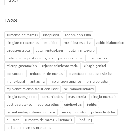
2017
TAGS
aumento-de-mamas
rinoplastia
abdominoplastia
cirugiaesteticabcn.es
nutricion
medicina-estetica
acido-hialuronico
cirugia-estetica
tratamientos-laser
tratamientos-prp
tratamientos-post-quirurgicos
pre-operatorios
financiacion
micropigmentacion
rejuvenecimiento-facial
cirugia-genital
liposuccion
reduccion-de-mamas
financiacion-cirugia-estetica
lifting-facial
antiaging
implantes-mamarios
blefaroplastia
rejuvenecimiento-facial-con-laser
neuromoduladores
cirugia-transgenero
comunicados
mastopexia
cirugia-mamaria
post-operatorios
coolsculpting
criolipolisis
indiba
recambio-de-protesis-mamarias
rinoseptoplastia
polinucleotidos
full-face
aumento-de-mama-y-lactancia
lipofilling
retirada-implantes-mamarios