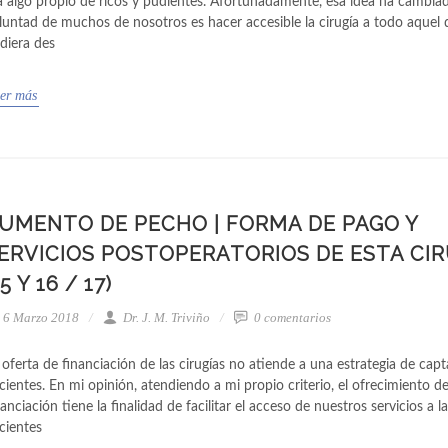
a algo propio de ricos y pudientes. Afortunadamente, esa idea ha cambiad
luntad de muchos de nosotros es hacer accesible la cirugía a todo aquel
diera des
er más
UMENTO DE PECHO | FORMA DE PAGO Y
ERVICIOS POSTOPERATORIOS DE ESTA CIR
15 Y 16 / 17)
6 Marzo 2018
Dr. J. M. Triviño
0 comentarios
 oferta de financiación de las cirugías no atiende a una estrategia de cap
cientes. En mi opinión, atendiendo a mi propio criterio, el ofrecimiento d
nanciación tiene la finalidad de facilitar el acceso de nuestros servicios a l
cientes