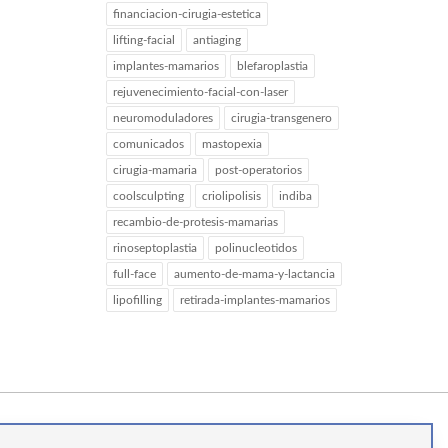
financiacion-cirugia-estetica
lifting-facial
antiaging
implantes-mamarios
blefaroplastia
rejuvenecimiento-facial-con-laser
neuromoduladores
cirugia-transgenero
comunicados
mastopexia
cirugia-mamaria
post-operatorios
coolsculpting
criolipolisis
indiba
recambio-de-protesis-mamarias
rinoseptoplastia
polinucleotidos
full-face
aumento-de-mama-y-lactancia
lipofilling
retirada-implantes-mamarios