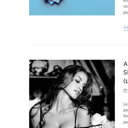
er
vo
pu
Le
A
S
(
La
pa
fi
pa