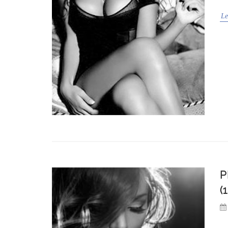
Le
P
(