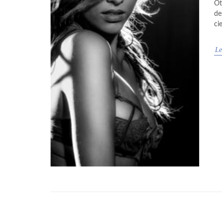
Ot
de
ci
Le