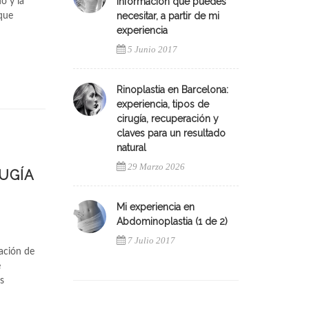
información que puedes
o y la
necesitar, a partir de mi
 que
experiencia
5 Junio 2017
Rinoplastia en Barcelona:
experiencia, tipos de
cirugía, recuperación y
claves para un resultado
natural
29 Marzo 2026
UGÍA
Mi experiencia en
Abdominoplastia (1 de 2)
7 Julio 2017
tación de
e
as