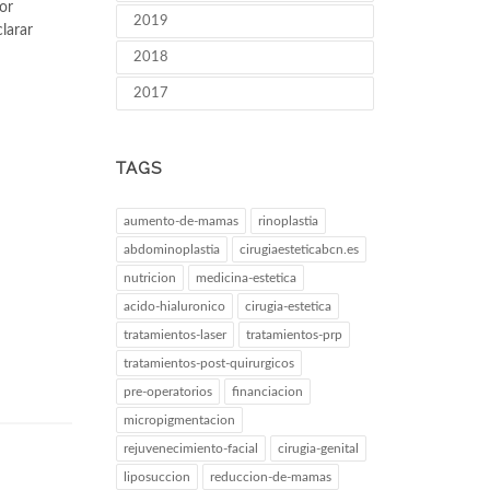
or
2019
larar
2018
2017
TAGS
aumento-de-mamas
rinoplastia
abdominoplastia
cirugiaesteticabcn.es
nutricion
medicina-estetica
acido-hialuronico
cirugia-estetica
tratamientos-laser
tratamientos-prp
tratamientos-post-quirurgicos
pre-operatorios
financiacion
micropigmentacion
rejuvenecimiento-facial
cirugia-genital
liposuccion
reduccion-de-mamas