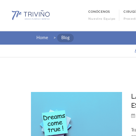
CONÓCENOS
CIRUGÍ
Nuestro Equipo
Proced
Home
>
Blog
L
E
Tr