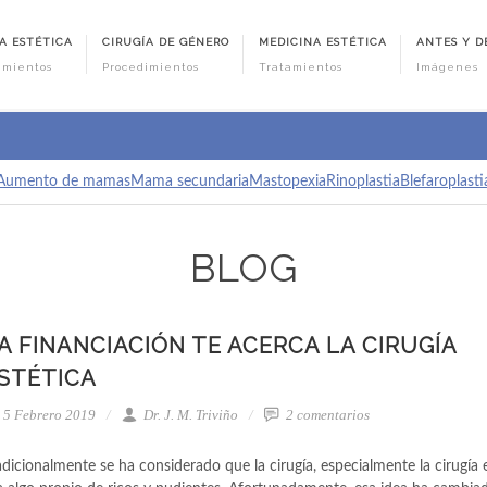
A ESTÉTICA
CIRUGÍA DE GÉNERO
MEDICINA ESTÉTICA
ANTES Y D
imientos
Procedimientos
Tratamientos
Imágenes
Aumento de mamas
Mama secundaria
Mastopexia
Rinoplastia
Blefaroplasti
BLOG
A FINANCIACIÓN TE ACERCA LA CIRUGÍA
STÉTICA
5 Febrero 2019
Dr. J. M. Triviño
2 comentarios
adicionalmente se ha considerado que la cirugía, especialmente la cirugía e