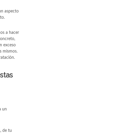
 un aspecto
to.
os a hacer
oncreto,
en exceso
os mismos.
atación.
stas
a un
, de tu