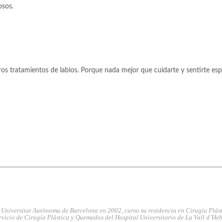
osos.
ros tratamientos de labios. Porque nada mejor que cuidarte y sentirte es
 Universitat Autònoma de Barcelona en 2002, curso su residencia en Cirugía Plást
rvicio de Cirugía Plástica y Quemados del Hospital Universitario de La Vall d’He