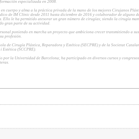
 formación especializada en 2008.
en cuerpo y alma a la práctica privada de la mano de los mejores Cirujanos Plást
dico de IM Clínic desde 2011 hasta diciembre de 2016 y colaborador de alguno de
. Ello le ha permitido atesorar un gran número de cirugías; siendo la cirugía ma
do gran parte de su actividad.
rsonal poniendo en marcha un proyecto que ambiciona crecer transmitiendo a sus
 su profesión.
la de Cirugía Plástica, Reparadora y Estética (SECPRE) y de la Societat Catala
 i Estètica (SCCPRE).
o por la Universidad de Barcelona; ha participado en diversos cursos y congresos
teras.