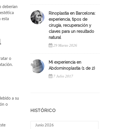
no deberían
estética
Rinoplastia en Barcelona:
 esta
experiencia, tipos de
cirugía, recuperación y
claves para un resultado
natural
l
29 Marzo 2026
ratar o
Mi experiencia en
atación.
Abdominoplastia (1 de 2)
7 Julio 2017
debido a su
ión o
HISTÓRICO
Este
Junio 2026