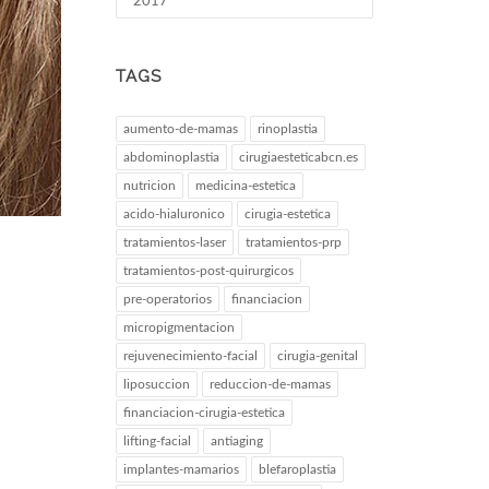
2017
TAGS
aumento-de-mamas
rinoplastia
abdominoplastia
cirugiaesteticabcn.es
nutricion
medicina-estetica
acido-hialuronico
cirugia-estetica
tratamientos-laser
tratamientos-prp
tratamientos-post-quirurgicos
pre-operatorios
financiacion
micropigmentacion
rejuvenecimiento-facial
cirugia-genital
liposuccion
reduccion-de-mamas
financiacion-cirugia-estetica
lifting-facial
antiaging
implantes-mamarios
blefaroplastia