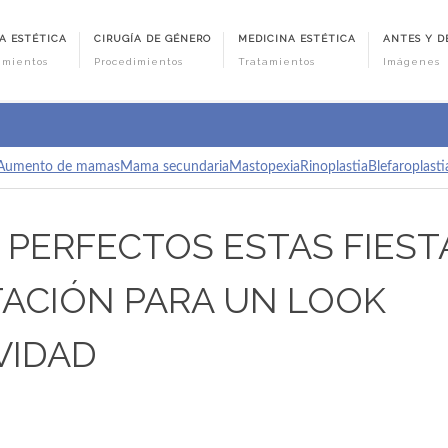
A ESTÉTICA
CIRUGÍA DE GÉNERO
MEDICINA ESTÉTICA
ANTES Y D
imientos
Procedimientos
Tratamientos
Imágenes
Aumento de mamas
Mama secundaria
Mastopexia
Rinoplastia
Blefaroplasti
 PERFECTOS ESTAS FIEST
ACIÓN PARA UN LOOK
VIDAD