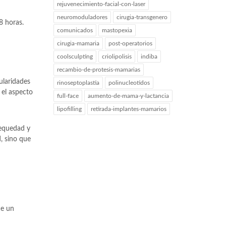
rejuvenecimiento-facial-con-laser
neuromoduladores
cirugia-transgenero
8 horas.
comunicados
mastopexia
cirugia-mamaria
post-operatorios
coolsculpting
criolipolisis
indiba
recambio-de-protesis-mamarias
ularidades
rinoseptoplastia
polinucleotidos
 el aspecto
full-face
aumento-de-mama-y-lactancia
lipofilling
retirada-implantes-mamarios
sequedad y
d, sino que
ce un