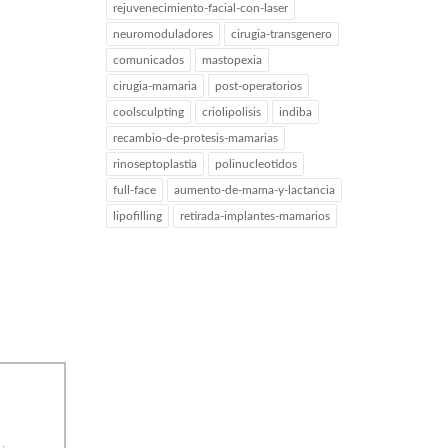
rejuvenecimiento-facial-con-laser
neuromoduladores
cirugia-transgenero
comunicados
mastopexia
cirugia-mamaria
post-operatorios
coolsculpting
criolipolisis
indiba
recambio-de-protesis-mamarias
rinoseptoplastia
polinucleotidos
full-face
aumento-de-mama-y-lactancia
lipofilling
retirada-implantes-mamarios