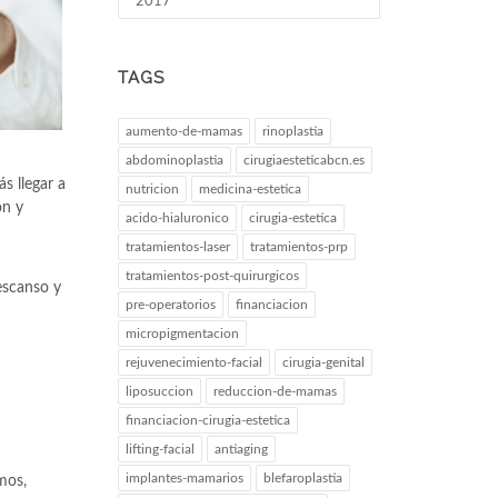
2017
TAGS
aumento-de-mamas
rinoplastia
abdominoplastia
cirugiaesteticabcn.es
s llegar a
nutricion
medicina-estetica
ón y
acido-hialuronico
cirugia-estetica
tratamientos-laser
tratamientos-prp
tratamientos-post-quirurgicos
descanso y
pre-operatorios
financiacion
micropigmentacion
rejuvenecimiento-facial
cirugia-genital
liposuccion
reduccion-de-mamas
financiacion-cirugia-estetica
lifting-facial
antiaging
implantes-mamarios
blefaroplastia
mos,