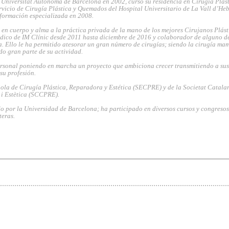
 Universitat Autònoma de Barcelona en 2002, curso su residencia en Cirugía Plást
rvicio de Cirugía Plástica y Quemados del Hospital Universitario de La Vall d’He
 formación especializada en 2008.
en cuerpo y alma a la práctica privada de la mano de los mejores Cirujanos Plást
dico de IM Clínic desde 2011 hasta diciembre de 2016 y colaborador de alguno de
. Ello le ha permitido atesorar un gran número de cirugías; siendo la cirugía ma
do gran parte de su actividad.
rsonal poniendo en marcha un proyecto que ambiciona crecer transmitiendo a sus
 su profesión.
la de Cirugía Plástica, Reparadora y Estética (SECPRE) y de la Societat Catala
 i Estètica (SCCPRE).
o por la Universidad de Barcelona; ha participado en diversos cursos y congresos
teras.