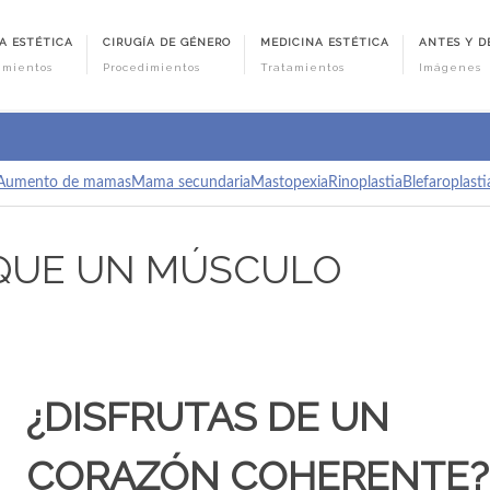
A ESTÉTICA
CIRUGÍA DE GÉNERO
MEDICINA ESTÉTICA
ANTES Y D
imientos
Procedimientos
Tratamientos
Imágenes
Aumento de mamas
Mama secundaria
Mastopexia
Rinoplastia
Blefaroplasti
 QUE UN MÚSCULO
¿DISFRUTAS DE UN
CORAZÓN COHERENTE?