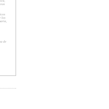
ica,
bron
icos
 los
maria,
na de