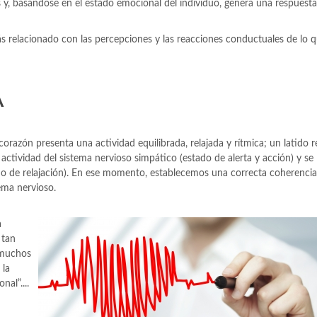
es y, basándose en el estado emocional del individuo, genera una respuest
 relacionado con las percepciones y las reacciones conductuales de lo q
A
azón presenta una actividad equilibrada, relajada y rítmica; un latido re
ctividad del sistema nervioso simpático (estado de alerta y acción) y se
do de relajación). En ese momento, establecemos una correcta coherencia
tema nervioso.
a
 tan
 muchos
 la
al”....