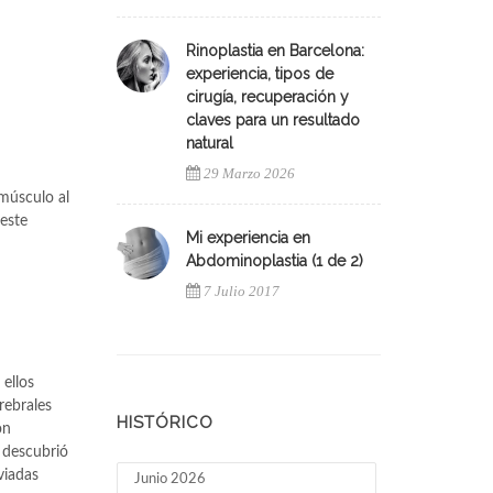
Rinoplastia en Barcelona:
experiencia, tipos de
cirugía, recuperación y
claves para un resultado
natural
29 Marzo 2026
músculo al
 este
Mi experiencia en
Abdominoplastia (1 de 2)
7 Julio 2017
ellos
rebrales
HISTÓRICO
on
 descubrió
viadas
Junio 2026