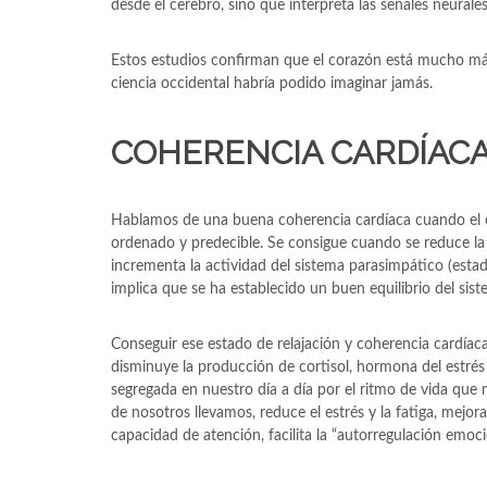
desde el cerebro, sino que interpreta las señales neural
Estos estudios confirman que el corazón está mucho más
ciencia occidental habría podido imaginar jamás.
COHERENCIA CARDÍAC
Hablamos de una buena coherencia cardíaca cuando el cor
ordenado y predecible. Se consigue cuando se reduce la a
incrementa la actividad del sistema parasimpático (esta
implica que se ha establecido un buen equilibrio del sis
Conseguir ese estado de relajación y coherencia cardíac
disminuye la producción de cortisol, hormona del estrés
segregada en nuestro día a día por el ritmo de vida que
de nosotros llevamos, reduce el estrés y la fatiga, mejora
capacidad de atención, facilita la “autorregulación emocion