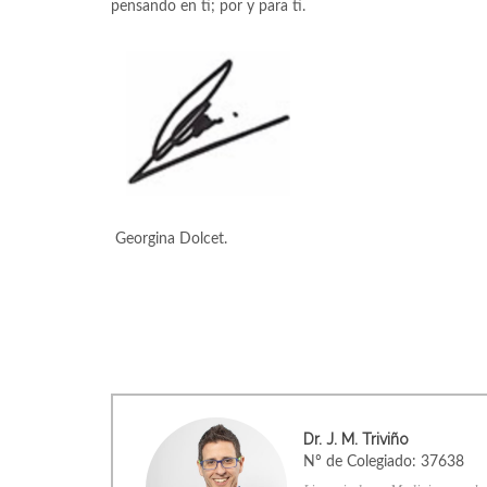
pensando en ti; por y para ti.
Georgina Dolcet.
Dr. J. M. Triviño
Nº de Colegiado: 37638