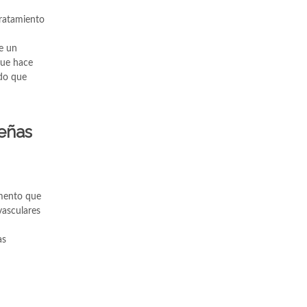
tratamiento
de un
que hace
ndo que
ueñas
gmento que
 vasculares
as