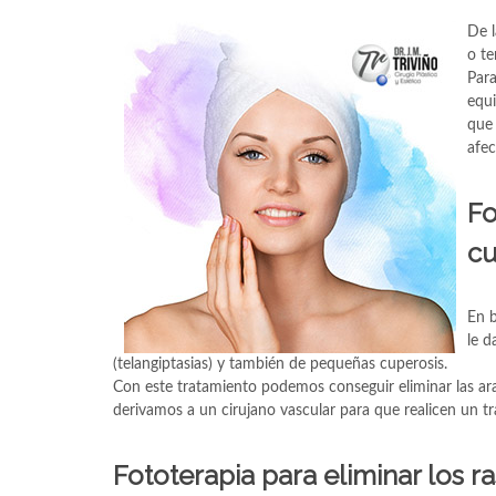
De l
o te
Para
equi
que 
afec
Fo
cu
En b
le d
(telangiptasias) y también de pequeñas cuperosis.
Con este tratamiento podemos conseguir eliminar las arañ
derivamos a un cirujano vascular para que realicen un tr
Fototerapia para eliminar los r