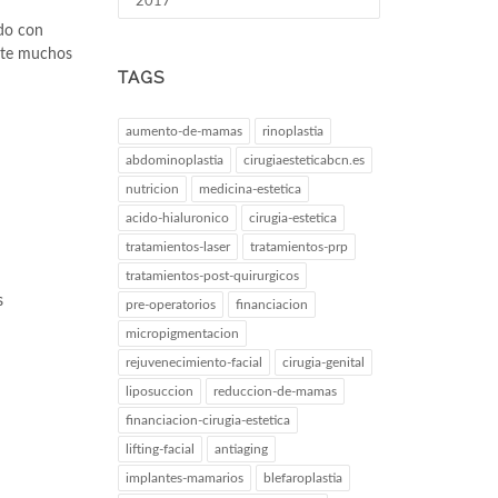
2017
ndo con
ante muchos
TAGS
aumento-de-mamas
rinoplastia
abdominoplastia
cirugiaesteticabcn.es
nutricion
medicina-estetica
acido-hialuronico
cirugia-estetica
tratamientos-laser
tratamientos-prp
tratamientos-post-quirurgicos
s
pre-operatorios
financiacion
micropigmentacion
rejuvenecimiento-facial
cirugia-genital
liposuccion
reduccion-de-mamas
financiacion-cirugia-estetica
lifting-facial
antiaging
implantes-mamarios
blefaroplastia