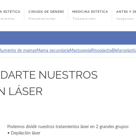
A ESTÉTICA
CIRUGÍA DE GÉNERO
MEDICINA ESTÉTICA
ANTES Y D
imientos
Procedimientos
Tratamientos
Imágenes
Aumento de mamas
Mama secundaria
Mastopexia
Rinoplastia
Blefaroplasti
DARTE NUESTROS
N LÁSER
Podemos dividir nuestros tratamientos láser en 2 grandes grupos:
• Depilación láser