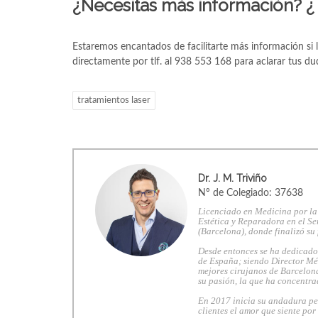
¿Necesitas más información? ¿ 
Estaremos encantados de facilitarte más información si 
directamente por tlf. al 938 553 168 para aclarar tus dud
tratamientos laser
Dr. J. M. Triviño
Nº de Colegiado: 37638
Licenciado en Medicina por la
Estética y Reparadora en el Se
(Barcelona), donde finalizó su
Desde entonces se ha dedicado 
de España; siendo Director Mé
mejores cirujanos de Barcelona
su pasión, la que ha concentra
En 2017 inicia su andadura pe
clientes el amor que siente por