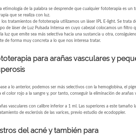
a etimología de la palabra se desprende que cualquier fototerapia es un 
rapia que se realiza con luz.
 los tratamientos de fototerapia utilizamos un láser IPL E-light. Se trata 
po de láser de Luz Pulsada Intensa en cuyo cabezal colocamos un filtro 
la luz que emite sea más selectiva hacia una sustancia u otra, consiguie
te de forma muy concreta a lo que nos interesa tratar.
toterapia para arañas vasculares y peq
perosis
ase a lo anterior, podemos ser más selectivos con la hemoglobina, el pi
a el color rojo a la sangre y, por tanto, conseguir la eliminación de arañas
as vasculares con calibre inferior a 1 ml. Las superiores a este tamaño l
atamiento de esclerósis de las varices, previo estudio de ecodoppler.
astros del acné y también para