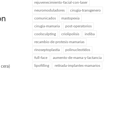
rejuvenecimiento-facial-con-laser
neuromoduladores
cirugia-transgenero
ón
comunicados
mastopexia
cirugia-mamaria
post-operatorios
coolsculpting
criolipolisis
indiba
recambio-de-protesis-mamarias
rinoseptoplastia
polinucleotidos
full-face
aumento-de-mama-y-lactancia
lipofilling
retirada-implantes-mamarios
 cera)