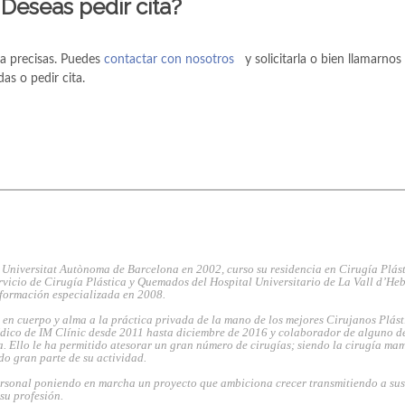
Deseas pedir cita?
la precisas. Puedes
contactar con nosotros
y solicitarla o bien llamarnos
as o pedir cita.
 Universitat Autònoma de Barcelona en 2002, curso su residencia en Cirugía Plást
rvicio de Cirugía Plástica y Quemados del Hospital Universitario de La Vall d’He
 formación especializada en 2008.
en cuerpo y alma a la práctica privada de la mano de los mejores Cirujanos Plást
dico de IM Clínic desde 2011 hasta diciembre de 2016 y colaborador de alguno de
. Ello le ha permitido atesorar un gran número de cirugías; siendo la cirugía ma
do gran parte de su actividad.
rsonal poniendo en marcha un proyecto que ambiciona crecer transmitiendo a sus
 su profesión.