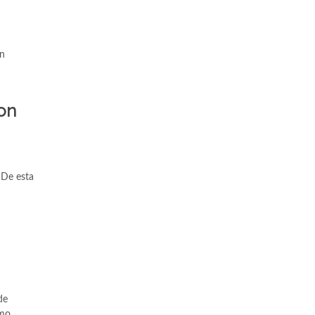
on
con
 De esta
de
omo