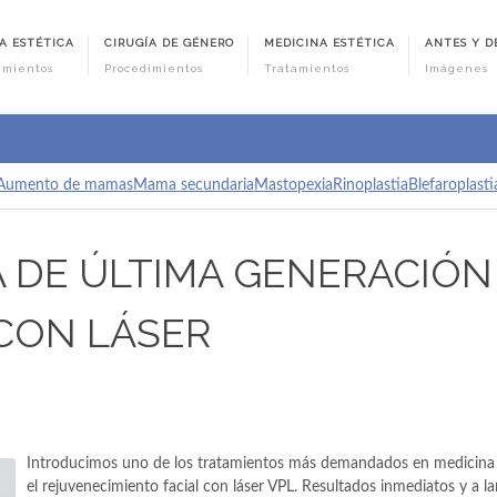
A ESTÉTICA
CIRUGÍA DE GÉNERO
MEDICINA ESTÉTICA
ANTES Y D
imientos
Procedimientos
Tratamientos
Imágenes
Aumento de mamas
Mama secundaria
Mastopexia
Rinoplastia
Blefaroplasti
 DE ÚLTIMA GENERACIÓN 
 CON LÁSER
Introducimos uno de los tratamientos más demandados en medicina 
el rejuvenecimiento facial con láser VPL. Resultados inmediatos y a la