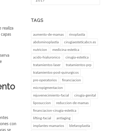
2017
TAGS
 realiza
s capas
aumento-de-mamas
rinoplastia
abdominoplastia
cirugiaesteticabcn.es
nutricion
medicina-estetica
serva
acido-hialuronico
cirugia-estetica
e
tratamientos-laser
tratamientos-prp
tratamientos-post-quirurgicos
pre-operatorios
financiacion
ento
micropigmentacion
rejuvenecimiento-facial
cirugia-genital
liposuccion
reduccion-de-mamas
financiacion-cirugia-estetica
entes
lifting-facial
antiaging
siones con
implantes-mamarios
blefaroplastia
ras se