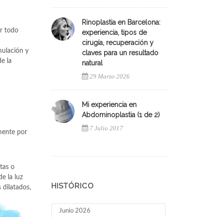
Rinoplastia en Barcelona:
ar todo
experiencia, tipos de
cirugía, recuperación y
mulación y
claves para un resultado
e la
natural
29 Marzo 2026
Mi experiencia en
Abdominoplastia (1 de 2)
7 Julio 2017
amente por
tas o
e la luz
HISTÓRICO
 dilatados,
Junio 2026