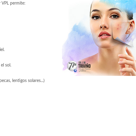
r VPL permite:
el.
el sol.
as, lentigos solares...)