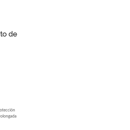
nto de
rotección
prolongada