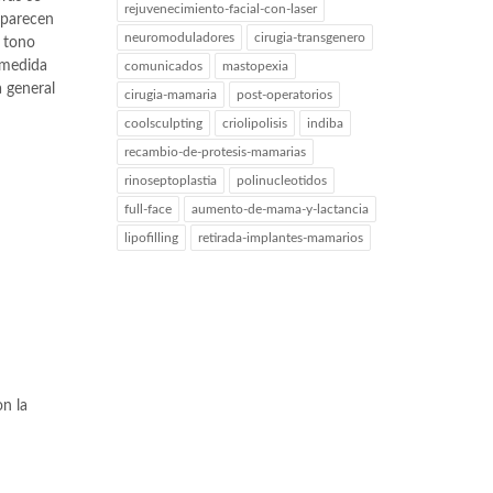
rejuvenecimiento-facial-con-laser
aparecen
neuromoduladores
cirugia-transgenero
n tono
 medida
comunicados
mastopexia
 general
cirugia-mamaria
post-operatorios
coolsculpting
criolipolisis
indiba
recambio-de-protesis-mamarias
rinoseptoplastia
polinucleotidos
full-face
aumento-de-mama-y-lactancia
lipofilling
retirada-implantes-mamarios
on la