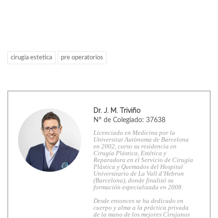
cirugia estetica
pre operatorios
Dr. J. M. Triviño
Nº de Colegiado: 37638
Licenciado en Medicina por la
Universitat Autònoma de Barcelona
en 2002, curso su residencia en
Cirugía Plástica, Estética y
Reparadora en el Servicio de Cirugía
Plástica y Quemados del Hospital
Universitario de La Vall d’Hebron
(Barcelona), donde finalizó su
formación especializada en 2008.
Desde entonces se ha dedicado en
cuerpo y alma a la práctica privada
de la mano de los mejores Cirujanos