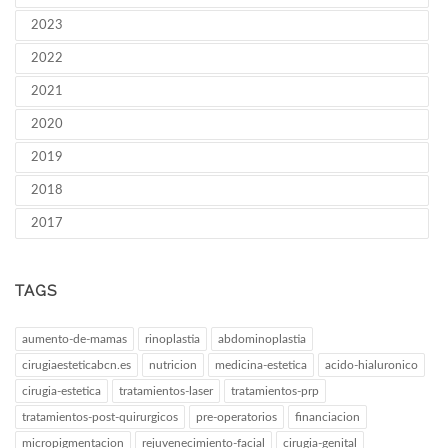
2023
2022
2021
2020
2019
2018
2017
TAGS
aumento-de-mamas
rinoplastia
abdominoplastia
cirugiaesteticabcn.es
nutricion
medicina-estetica
acido-hialuronico
cirugia-estetica
tratamientos-laser
tratamientos-prp
tratamientos-post-quirurgicos
pre-operatorios
financiacion
micropigmentacion
rejuvenecimiento-facial
cirugia-genital