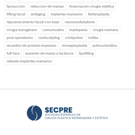
liposuccion
reduccion-de-mamas
financiacion-cirugia-estetica
lifting-facial
antiaging
implantes-mamarios
blefaroplastia
rejuvenecimiento-facial-con-laser
neuromoduladores
cirugia-transgenero
comunicados
mastopexia
cirugia-mamaria
post-operatorios
coolsculpting
criolipolisis
indiba
recambio-de-protesis-mamarias
rinoseptoplastia
polinucleotidos
full-face
aumento-de-mama-y-lactancia
lipofilling
retirada-implantes-mamarios