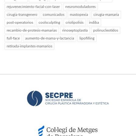
rejuvenecimiento-facial-con-laser
neuromoduladores
cirugia-transgenero
comunicados
mastopexia
cirugia-mamaria
post-operatorios
coolsculpting
criolipolisis
indiba
recambio-de-protesis-mamarias
rinoseptoplastia
polinucleotidos
full-face
aumento-de-mama-y-lactancia
lipofilling
retirada-implantes-mamarios