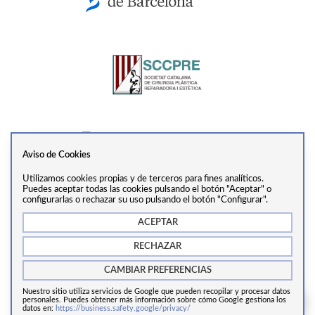
Aviso de Cookies
Utilizamos cookies propias y de terceros para fines analíticos.
Ver perfil
Puedes aceptar todas las cookies pulsando el botón "Aceptar" o
configurarlas o rechazar su uso pulsando el botón "Configurar".
ACEPTAR
info@drtrivino.com
·
+34 938 55 31 68
·
Via Augusta,
RECHAZAR
281, 2ª Planta, 08017, Barcelona
CAMBIAR PREFERENCIAS
Nuestro sitio utiliza servicios de Google que pueden recopilar y procesar datos
Copyrights © 2024 Cirugía estética Barcelona.
personales. Puedes obtener más información sobre cómo Google gestiona los
datos en:
https://business.safety.google/privacy/
Aviso legal
/
Política de cookies
/
Política de privacidad