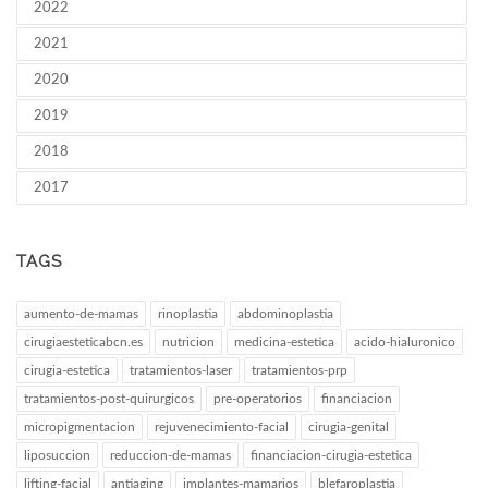
2022
2021
2020
2019
2018
2017
TAGS
aumento-de-mamas
rinoplastia
abdominoplastia
cirugiaesteticabcn.es
nutricion
medicina-estetica
acido-hialuronico
cirugia-estetica
tratamientos-laser
tratamientos-prp
tratamientos-post-quirurgicos
pre-operatorios
financiacion
micropigmentacion
rejuvenecimiento-facial
cirugia-genital
liposuccion
reduccion-de-mamas
financiacion-cirugia-estetica
lifting-facial
antiaging
implantes-mamarios
blefaroplastia