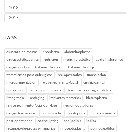
2018
2017
TAGS
aumento-de-mamas
rinoplastia
abdominoplastia
cirugiaesteticabcn.es
nutricion
medicina-estetica
acido-hialuronico
cirugia-estetica
tratamientos-laser
tratamientos-prp
tratamientos-post-quirurgicos
pre-operatorios
financiacion
micropigmentacion
rejuvenecimiento-facial
cirugia-genital
liposuccion
reduccion-de-mamas
financiacion-cirugia-estetica
lifting-facial
antiaging
implantes-mamarios
blefaroplastia
rejuvenecimiento-facial-con-laser
neuromoduladores
cirugia-transgenero
comunicados
mastopexia
cirugia-mamaria
post-operatorios
coolsculpting
criolipolisis
indiba
recambio-de-protesis-mamarias
rinoseptoplastia
polinucleotidos