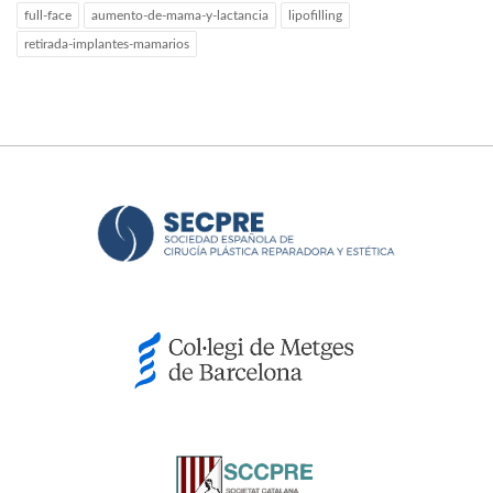
full-face
aumento-de-mama-y-lactancia
lipofilling
retirada-implantes-mamarios