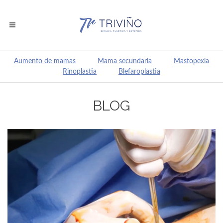
Aumento de mamas
Mama secundaria
Mastopexia
Rinoplastia
Blefaroplastia
BLOG