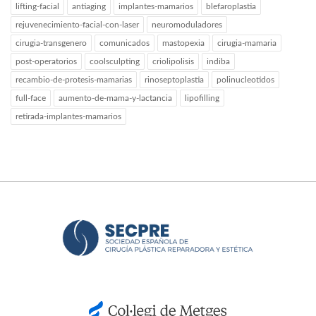
lifting-facial
antiaging
implantes-mamarios
blefaroplastia
rejuvenecimiento-facial-con-laser
neuromoduladores
cirugia-transgenero
comunicados
mastopexia
cirugia-mamaria
post-operatorios
coolsculpting
criolipolisis
indiba
recambio-de-protesis-mamarias
rinoseptoplastia
polinucleotidos
full-face
aumento-de-mama-y-lactancia
lipofilling
retirada-implantes-mamarios