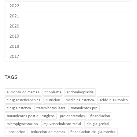
2022
2021
2020
2019
2018
2017
TAGS
aumento-de-mamas
rinoplastia
abdominoplastia
cirugiaesteticabcn.es
nutricion
medicina-estetica
acido-hialuronico
cirugia-estetica
tratamientos-laser
tratamientos-prp
tratamientos-post-quirurgicos
pre-operatorios
financiacion
micropigmentacion
rejuvenecimiento-facial
cirugia-genital
liposuccion
reduccion-de-mamas
financiacion-cirugia-estetica