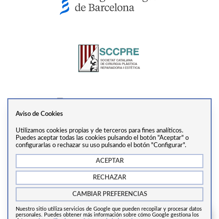
Aviso de Cookies
Utilizamos cookies propias y de terceros para fines analíticos.
Ver perfil
Puedes aceptar todas las cookies pulsando el botón "Aceptar" o
configurarlas o rechazar su uso pulsando el botón "Configurar".
ACEPTAR
info@drtrivino.com
·
+34 938 55 31 68
·
Via Augusta,
RECHAZAR
281, 2ª Planta, 08017, Barcelona
CAMBIAR PREFERENCIAS
Nuestro sitio utiliza servicios de Google que pueden recopilar y procesar datos
Copyrights © 2024 Cirugía estética Barcelona.
personales. Puedes obtener más información sobre cómo Google gestiona los