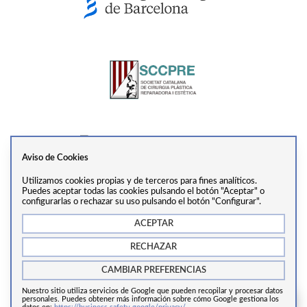
Aviso de Cookies
Utilizamos cookies propias y de terceros para fines analíticos.
Ver perfil
Puedes aceptar todas las cookies pulsando el botón "Aceptar" o
configurarlas o rechazar su uso pulsando el botón "Configurar".
ACEPTAR
info@drtrivino.com
·
+34 938 55 31 68
·
Via Augusta,
RECHAZAR
281, 2ª Planta, 08017, Barcelona
CAMBIAR PREFERENCIAS
Nuestro sitio utiliza servicios de Google que pueden recopilar y procesar datos
Copyrights © 2024 Cirugía estética Barcelona.
personales. Puedes obtener más información sobre cómo Google gestiona los