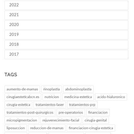
2022
2021
2020
2019
2018
2017
TAGS
aumento-de-mamas
rinoplastia
abdominoplastia
cirugiaesteticabcn.es
nutricion
medicina-estetica
acido-hialuronico
cirugia-estetica
tratamientos-laser
tratamientos-prp
tratamientos-post-quirurgicos
pre-operatorios
financiacion
micropigmentacion
rejuvenecimiento-facial
cirugia-genital
liposuccion
reduccion-de-mamas
financiacion-cirugia-estetica