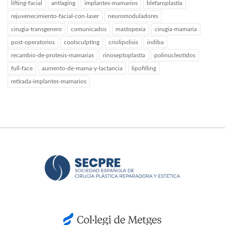
lifting-facial
antiaging
implantes-mamarios
blefaroplastia
rejuvenecimiento-facial-con-laser
neuromoduladores
cirugia-transgenero
comunicados
mastopexia
cirugia-mamaria
post-operatorios
coolsculpting
criolipolisis
indiba
recambio-de-protesis-mamarias
rinoseptoplastia
polinucleotidos
full-face
aumento-de-mama-y-lactancia
lipofilling
retirada-implantes-mamarios