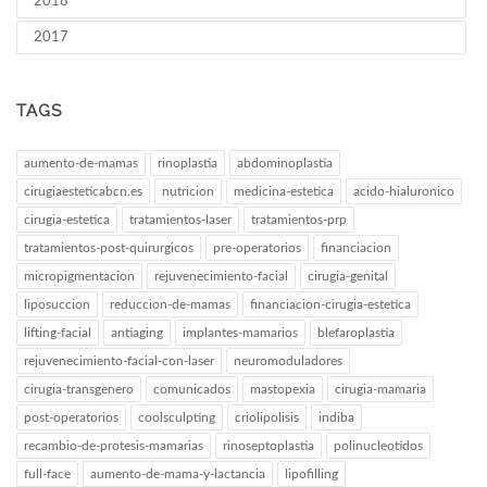
2018
2017
TAGS
aumento-de-mamas
rinoplastia
abdominoplastia
cirugiaesteticabcn.es
nutricion
medicina-estetica
acido-hialuronico
cirugia-estetica
tratamientos-laser
tratamientos-prp
tratamientos-post-quirurgicos
pre-operatorios
financiacion
micropigmentacion
rejuvenecimiento-facial
cirugia-genital
liposuccion
reduccion-de-mamas
financiacion-cirugia-estetica
lifting-facial
antiaging
implantes-mamarios
blefaroplastia
rejuvenecimiento-facial-con-laser
neuromoduladores
cirugia-transgenero
comunicados
mastopexia
cirugia-mamaria
post-operatorios
coolsculpting
criolipolisis
indiba
recambio-de-protesis-mamarias
rinoseptoplastia
polinucleotidos
full-face
aumento-de-mama-y-lactancia
lipofilling