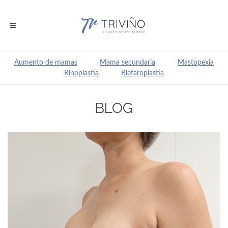
Aumento de mamas
Mama secundaria
Mastopexia
Rinoplastia
Blefaroplastia
BLOG