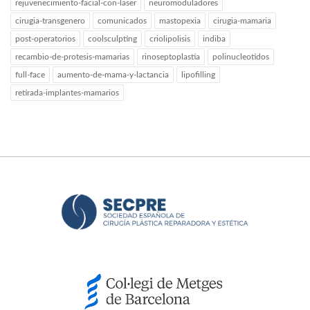
rejuvenecimiento-facial-con-laser
neuromoduladores
cirugia-transgenero
comunicados
mastopexia
cirugia-mamaria
post-operatorios
coolsculpting
criolipolisis
indiba
recambio-de-protesis-mamarias
rinoseptoplastia
polinucleotidos
full-face
aumento-de-mama-y-lactancia
lipofilling
retirada-implantes-mamarios