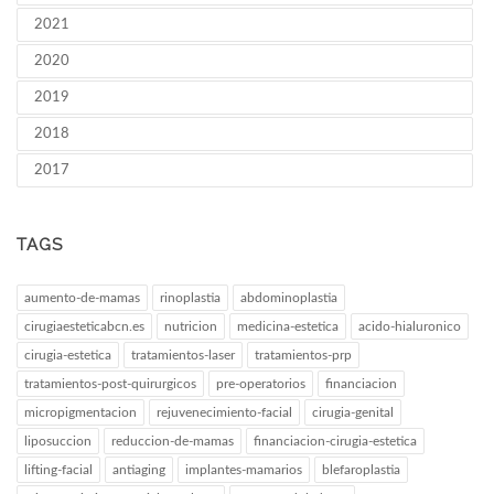
2021
2020
2019
2018
2017
TAGS
aumento-de-mamas
rinoplastia
abdominoplastia
cirugiaesteticabcn.es
nutricion
medicina-estetica
acido-hialuronico
cirugia-estetica
tratamientos-laser
tratamientos-prp
tratamientos-post-quirurgicos
pre-operatorios
financiacion
micropigmentacion
rejuvenecimiento-facial
cirugia-genital
liposuccion
reduccion-de-mamas
financiacion-cirugia-estetica
lifting-facial
antiaging
implantes-mamarios
blefaroplastia