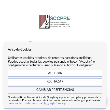
Aviso de Cookies
Utilizamos cookies propias y de terceros para fines analíticos.
Ver perfil
Puedes aceptar todas las cookies pulsando el botón "Aceptar" o
configurarlas o rechazar su uso pulsando el botón "Configurar".
ACEPTAR
info@drtrivino.com
·
+34 938 55 31 68
·
Via Augusta,
RECHAZAR
281, 2ª Planta, 08017, Barcelona
CAMBIAR PREFERENCIAS
Nuestro sitio utiliza servicios de Google que pueden recopilar y procesar datos
Copyrights © 2024 Cirugía estética Barcelona.
personales. Puedes obtener más información sobre cómo Google gestiona los
datos en:
https://business.safety.google/privacy/
Aviso legal
/
Política de cookies
/
Política de privacidad