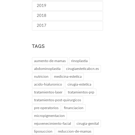
2019
2018
2017
TAGS
aumento-de-mamas
rinoplastia
abdominoplastia
cirugiaesteticabcn.es
nutricion
medicina-estetica
acido-hialuronico
cirugia-estetica
tratamientos-laser
tratamientos-prp
tratamientos-post-quirurgicos
pre-operatorios
financiacion
micropigmentacion
rejuvenecimiento-facial
cirugia-genital
liposuccion
reduccion-de-mamas