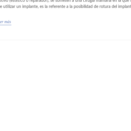
tivo (estético o reparador), se someten a una cirugía mamaria en la que 
e utilizar un implante, es la referente a la posibilidad de rotura del implan
er más