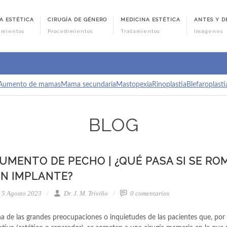
A ESTÉTICA
CIRUGÍA DE GÉNERO
MEDICINA ESTÉTICA
ANTES Y D
imientos
Procedimientos
Tratamientos
Imágenes
Aumento de mamas
Mama secundaria
Mastopexia
Rinoplastia
Blefaroplasti
BLOG
UMENTO DE PECHO | ¿QUÉ PASA SI SE RO
N IMPLANTE?
5 Agosto 2023
Dr. J. M. Triviño
0 comentarios
a de las grandes preocupaciones o inquietudes de las pacientes que, por 