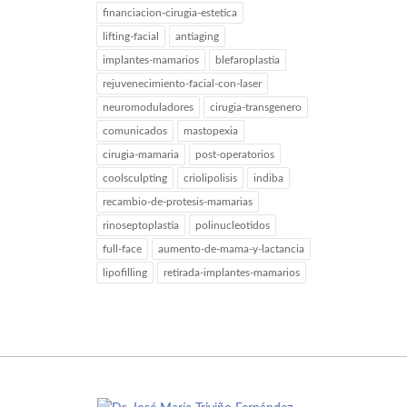
financiacion-cirugia-estetica
lifting-facial
antiaging
implantes-mamarios
blefaroplastia
rejuvenecimiento-facial-con-laser
neuromoduladores
cirugia-transgenero
comunicados
mastopexia
cirugia-mamaria
post-operatorios
coolsculpting
criolipolisis
indiba
recambio-de-protesis-mamarias
rinoseptoplastia
polinucleotidos
full-face
aumento-de-mama-y-lactancia
lipofilling
retirada-implantes-mamarios