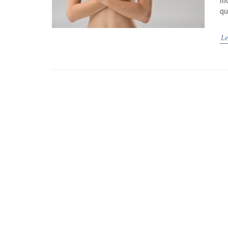
mo
qu
Le